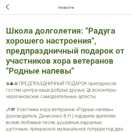
>-->
Новости
Школа долголетия: "Радуга
хорошего настроения",
предпраздничный подарок от
участников хора ветеранов
"Родные напевы"
❄️🎄❄️ ПРЕДПРАЗДНИЧНЫЙ ПОДАРОК преподнесли
гостям центра наши добрые друзья, 🤝 волонтёры -
черепановские самодеятельные артисты.
🎶🪗 Участники хора ветеранов «Родные напевы»
(руководитель Денисенко В.Н.) подарили зрителям
всеми любимые песни, душевные,задорные,
шуточные, прекрасное музыкальное попурри под два