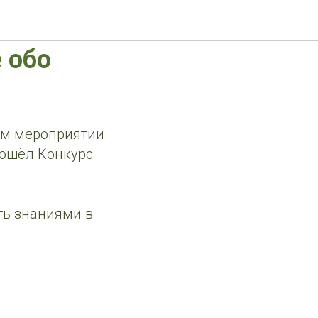
го
ё обо
ном мероприятии
рошёл Конкурс
ть знаниями в