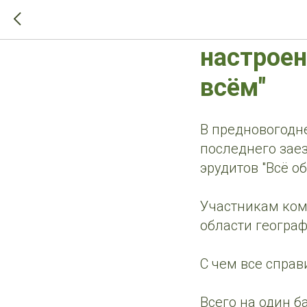
>-->
Школа до
настроен
всём"
В предновогодн
последнего заез
эрудитов "Всё об
Участникам ком
области географи
С чем все справ
Всего на один б