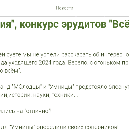
лголетия: "Радуга хороше
Новости
ия", конкурс эрудитов "Вс
ей суете мы не успели рассказать об интерес
да уходящего 2024 года. Весело, с огоньком п
о всём".
анд "МОлодцы" и "Умницы" предстояло блесну
и,истории, науки, техники...
ились на "отлично"!
алл "Умницы" опередили своих соперников!