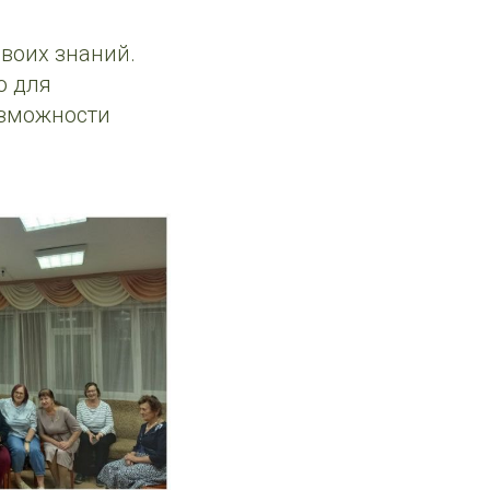
воих знаний.
о для
озможности