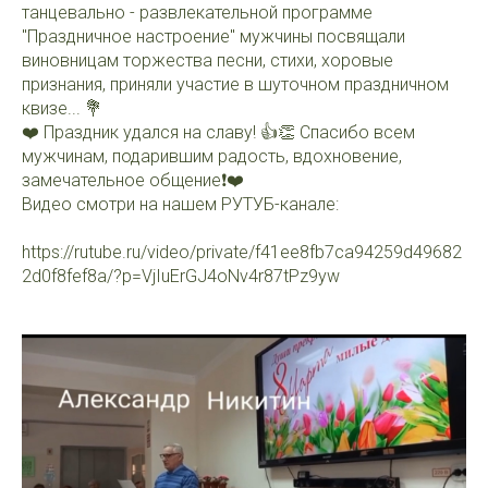
танцевально - развлекательной программе
"Праздничное настроение" мужчины посвящали
виновницам торжества песни, стихи, хоровые
признания, приняли участие в шуточном праздничном
квизе... 💐
❤️ Праздник удался на славу! 👍👏 Спасибо всем
мужчинам, подарившим радость, вдохновение,
замечательное общение❗️❤️
Видео смотри на нашем РУТУБ-канале:
https://rutube.ru/video/private/f41ee8fb7ca94259d49682
2d0f8fef8a/?p=VjIuErGJ4oNv4r87tPz9yw