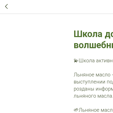
>-->
Школа до
волшебны
💫Школа активн
Льняное масло 
выступлении по
розданы информ
льняного масла
🌱Льняное масл