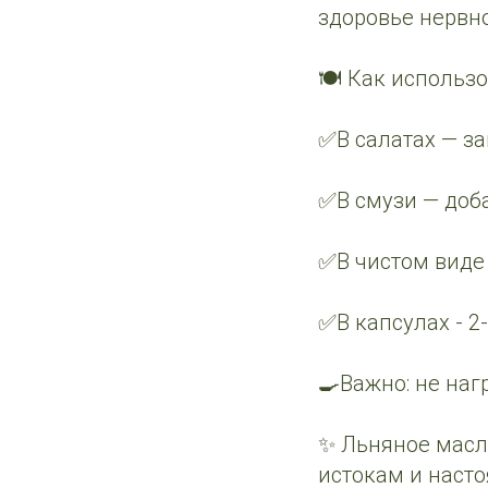
здоровье нервн
🍽️ Как использ
✅В салатах — за
✅В смузи — доба
✅В чистом виде 
✅В капсулах - 2
🍳Важно: не наг
✨ Льняное масло
истокам и насто