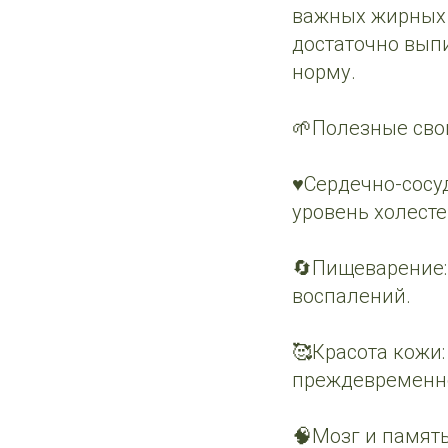
важных жирных 
достаточно вып
норму.
🌱Полезные сво
♥️Сердечно-сосу
уровень холест
🔄Пищеварение:
воспалений.
🥰Красота кожи
преждевременно
🧠Мозг и памят