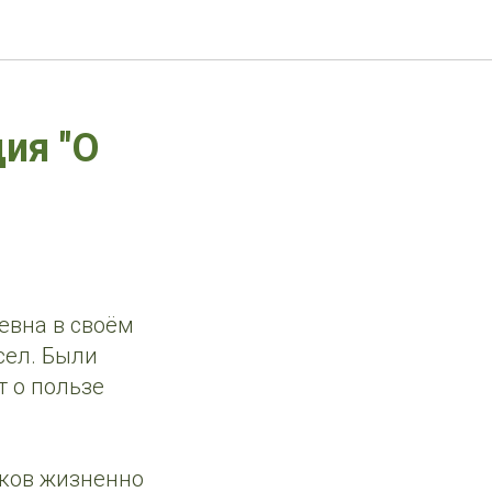
ия "О
евна в своём
сел. Были
 о пользе
иков жизненно