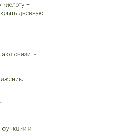
 кислоту –
покрыть дневную
гают снизить
снижению
т
е функции и