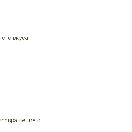
ого вкуса.
!
 возвращение к