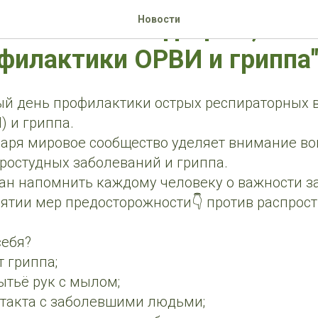
лголетия: медицина, "Вс
Новости
филактики ОРВИ и гриппа
ый день профилактики острых респираторных 
 и гриппа.
варя мировое сообщество уделяет внимание в
ростудных заболеваний и гриппа.
ван напомнить каждому человеку о важности з
нятии мер предосторожности👇 против распрос
себя?
 гриппа;
ытьё рук с мылом;
нтакта с заболевшими людьми;