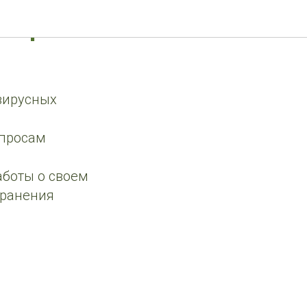
емирный
"
вирусных
опросам
аботы о своем
транения