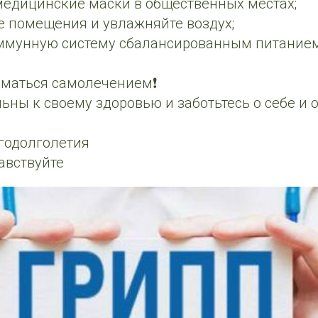
медицинские маски в общественных местах;
е помещения и увлажняйте воздух;
ммунную систему сбалансированным питанием
аниматься самолечением❗️
ьны к своему здоровью и заботьтесь о себе и
годолголетия
авствуйте