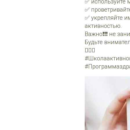
✅ используйте 
✅ проветривайт
✅ укрепляйте и
активностью.
Важно❗️❗️❗️ не з
Будьте внимател
👩‍❤️‍👨
#Школаактивно
#Программаздр