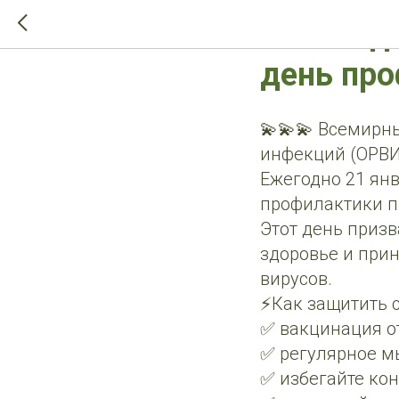
>-->
Школа до
день про
💫💫💫 Всемирн
инфекций (ОРВИ)
Ежегодно 21 ян
профилактики п
Этот день приз
здоровье и при
вирусов.
⚡️Как защитить 
✅ вакцинация от
✅ регулярное м
✅ избегайте ко