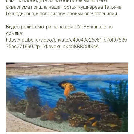
нам .Понаблюдать за за обитателями нашего
аквариума пришла наша гостья Кушнарёва Татьяна
Геннадьевна, и поделилась своими впечатлениями.
Видео ролик смотри на нашем РУТУБ-канале по
ссылке:
https://rutube.ru/video/private/e40040e26c81fd70f07529
75bc371890/?p=iYkpvoxrLaKdSKRR3UtKnA