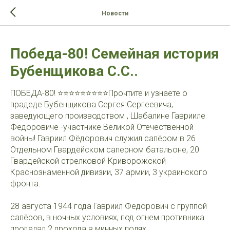
>-->
Новости
Победа-80! Семейная история
Бубенщикова С.С..
ПОБЕДА-80! ⭐️⭐️⭐️⭐️⭐️⭐️⭐️⭐️⭐️Прочтите и узнаете о
прадеде Бубенщикова Сергея Сергеевича,
заведующего производством , Шабалине Гаврииле
Федоровиче -участнике Великой Отечественной
войны! Гавриил Фёдорович служил сапёром в 26
Отдельном Гвардейском саперном батальоне, 20
Гвардейской стрелковой Криворожской
Краснознаменной дивизии, 37 армии, 3 украинского
фронта.
28 августа 1944 года Гавриил Федорович с группой
сапёров, в ночных условиях, под огнем противника
проделал 2 прохода в минных полях.