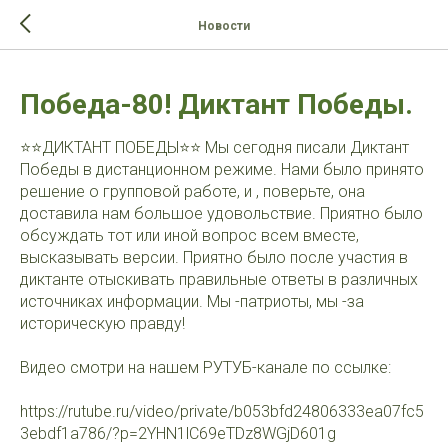
>-->
Новости
Победа-80! Диктант Победы.
⭐️⭐️ДИКТАНТ ПОБЕДЫ⭐️⭐️ Мы сегодня писали Диктант
Победы в дистанционном режиме. Нами было принято
решение о групповой работе, и , поверьте, она
доставила нам большое удовольствие. Приятно было
обсуждать тот или иной вопрос всем вместе,
высказывать версии. Приятно было после участия в
диктанте отыскивать правильные ответы в различных
источниках информации. Мы -патриоты, мы -за
историческую правду!
Видео смотри на нашем РУТУБ-канале по ссылке:
https://rutube.ru/video/private/b053bfd24806333ea07fc5
3ebdf1a786/?p=2YHN1lC69eTDz8WGjD601g