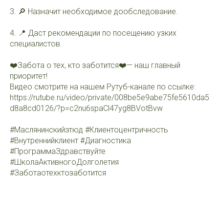
3. 🔎 Назначит необходимое дообследование.
4. 📍 Даст рекомендации по посещению узких
специалистов.
❤️Забота о тех, кто заботится❤️— наш главный
приоритет!
Видео смотрите на нашем Рутуб-канале по ссылке:
https://rutube.ru/video/private/008be5e9abe75fe5610da5
d8a8cd0126/?p=c2nu6spaCl47yg8BVotBvw
#Маслянинскийэтюд #Клиентоцентричность
#Внутреннийклиент #Диагностика
#ПрограммаЗдравствуйте
#ШколаАктивногоДолголетия
#Заботаотехктозаботится