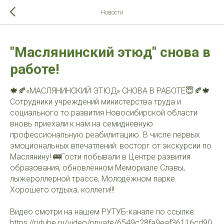
>-->
Новости
"Маслянинский этюд" снова в
работе!
🍁🍂«МАСЛЯНИНСКИЙ ЭТЮД» СНОВА В РАБОТЕ😇🍂🍁
Сотрудники учреждений министерства труда и
социального то развития Новосибирской области
вновь приехали к нам на семидневную
профессиональную реабилитацию. В числе первых
эмоциональных впечатлений: восторг от экскурсии по
Маслянину! 🚌Гости побывали в Центре развития
образования, обновлённом Мемориале Славы,
лыжероллерной трассе, Молодёжном парке.
Хорошего отдыха, коллеги!!!
Видео смотри на нашем РУТУБ-канале по ссылке:
https://rutube.ru/video/private/6549c28fa9eaf36116cd90