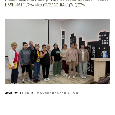
b65baf61f1/?p=Mxsu9V223GdtAkiq7aQZ7w
2025-09-14 14:18
МАСЛЯНИНСКИЙ ЭТЮД