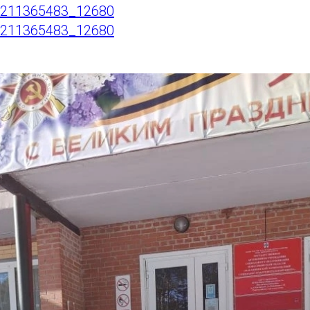
ll-211365483_12680
ll-211365483_12680