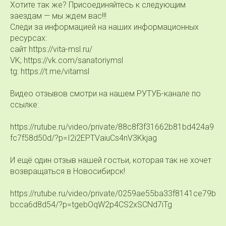
Хотите так же? Присоединяйтесь к следующим
заездам — мы ждем вас!!!
Следи за информацией на наших информационных
ресурсах:
сайт https://vita-msl.ru/
VK; https://vk.com/sanatoriymsl
tg: https://t.me/vitamsl
Видео отзывов смотри на нашем РУТУБ-канале по
ссылке:
https://rutube.ru/video/private/88c8f3f31662b81bd424a9
fc7f58d50d/?p=I2i2EPTVaiuCs4nV3Kkjag
И ещё один отзыв нашей гостьи, которая так не хочет
возвращаться в Новосибирск!
https://rutube.ru/video/private/0259ae55ba33f8141ce79b
bcca6d8d54/?p=tgebOqW2p4CS2xSCNd7iTg