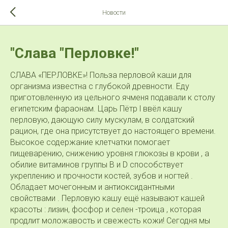
>-->
Новости
"Слава "Перловке!"
СЛАВА «ПЕРЛОВКЕ»! Польза перловой каши для
организма известна с глубокой древности. Еду
приготовленную из цельного ячменя подавали к столу
египетским фараонам. Царь Пётр l ввёл кашу
перловую, дающую силу мускулам, в солдатский
рацион, где она присутствует до настоящего времени.
Высокое содержание клетчатки помогает
пищеварению, снижению уровня глюкозы в крови , а
обилие витаминов группы B и D способствует
укреплению и прочности костей, зубов и ногтей .
Обладает мочегонным и антиоксидантными
свойствами . Перловую кашу ещё называют кашей
красоты : лизин, фосфор и селен -троица , которая
продлит моложавость и свежесть кожи! Сегодня мы