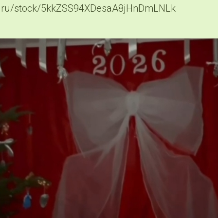
ail.ru/stock/5kkZSS94XDesaA8jHnDmLNLk