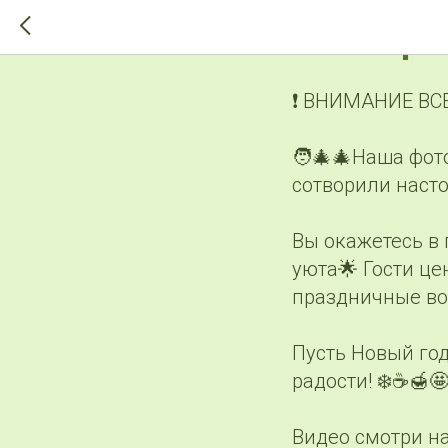
>-->
Наша фот
❗ ВНИМАНИЕ ВС
🧑‍🎄🎄Наша фот
сотворили насто
Вы окажетесь в 
уюта🌟 Гости це
праздничные во
Пусть Новый год
радости! ❄️☕️🍯
Видео смотри н