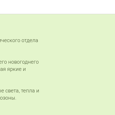
ического отдела
его новогоднего
ая яркие и
 света, тепла и
тозоны.