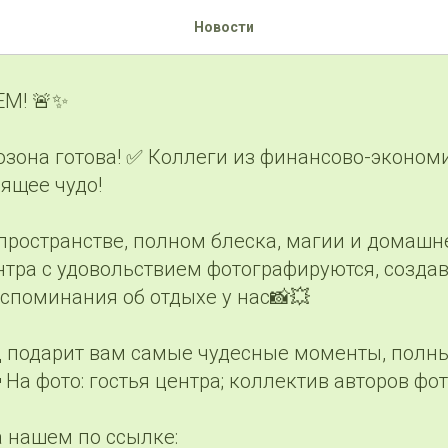
озона готова!
Новости
ЕМ! 🚨✨
озона готова! ✅ Коллеги из финансово-эконом
ящее чудо!
пространстве, полном блеска, магии и домашн
нтра с удовольствием фотографируются, создав
споминания об отдыхе у нас📸💥
 подарит вам самые чудесные моменты, полные
 На фото: гостья центра; коллектив авторов фо
а нашем по ссылке: