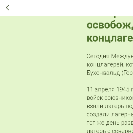
>-->
11 апрел
освобож
концлаг
Сегодня Междун
концлагерей, ко
Бухенвальд (Гер
11 апреля 1945 
войск союзнико
взяли лагерь по
создали лагерн
тот же день ра
лагерь с северн