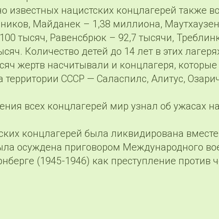
но известных нацистских концлагерей также в
ников, Майданек – 1,38 миллиона, Маутхаузен
100 тысяч, Равенсбрюк – 92,7 тысячи, Треблинк
ысяч. Количество детей до 14 лет в этих лагеря
ысяч жертв насчитывали и концлагеря, которы
 территории СССР — Саласпилс, Алитус, Озарич
ения всех концлагерей мир узнал об ужасах н
ских концлагерей была ликвидирована вместе
ыла осуждена приговором Международного во
нберге (1945-1946) как преступление против 