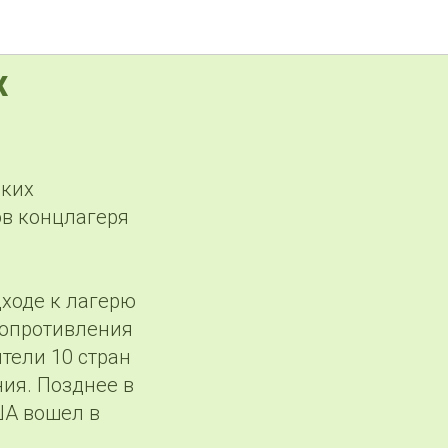
х
ских
ов концлагеря
дходе к лагерю
сопротивления
ители 10 стран
ия. Позднее в
ША вошел в