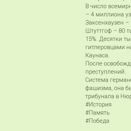
В число всемир
– 4 миллиона уз
Заксенхаузен – 
Штуттгоф – 80 т
15%. Десятки т
гитлеровцами на
Каунаса.
После освобожд
преступлений.
Система герман
фашизма, она б
трибунала в Нюр
#История
#Память
#Победа