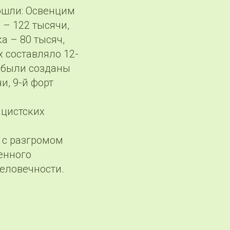
ошли: Освенцим
 – 122 тысячи,
а – 80 тысяч,
х составляло 12-
е были созданы
и, 9-й форт
ацистских
 с разгромом
енного
человечности.