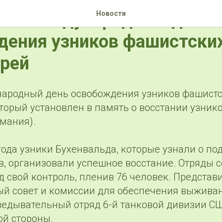
я - Международный день
Новости
дения узников фашистски
ерей
ародный день освобождения узников фашист
торый установлен в память о восстании узник
мания).
года узники Бухенвальда, которые узнали о по
в, организовали успешное восстание. Отряды 
д свой контроль, пленив 76 человек. Представ
ый совет и комиссии для обеспечения выживан
зведывательный отряд 6-й танковой дивизии С
ой стороны.