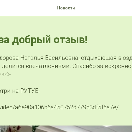
Новости
за добрый отзыв!
едорова Наталья Васильевна, отдыхающая в о
 делится впечатлениями. Спасибо за искренно
 ✨✨✨
три на РУТУБ:
ru/video/a6e90a106b6a450752d779b3df5f5a7e/