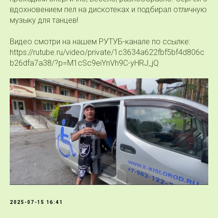
вдохновением пел на дискотеках и подбирал отличную
музыку для танцев!
Видео смотри на нашем РУТУБ-канале по ссылке:
https://rutube.ru/video/private/1c3634a622fbf5bf4d806c
b26dfa7a38/?p=M1cSc9eiYnVh9C-yHRJ_jQ
2025-07-15 16:41