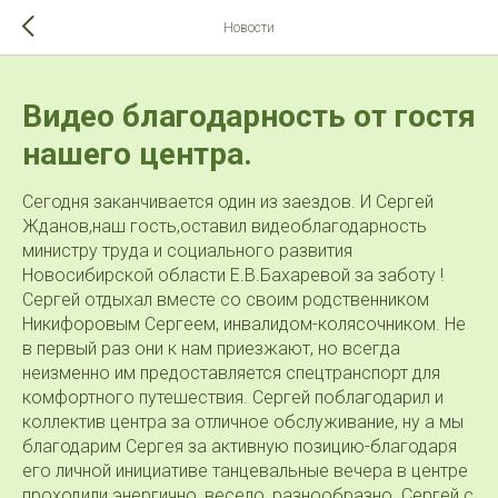
>-->
Новости
Видео благодарность от гостя
нашего центра.
Сегодня заканчивается один из заездов. И Сергей
Жданов,наш гость,оставил видеоблагодарность
министру труда и социального развития
Новосибирской области Е.В.Бахаревой за заботу !
Сергей отдыхал вместе со своим родственником
Никифоровым Сергеем, инвалидом-колясочником. Не
в первый раз они к нам приезжают, но всегда
неизменно им предоставляется спецтранспорт для
комфортного путешествия. Сергей поблагодарил и
коллектив центра за отличное обслуживание, ну а мы
благодарим Сергея за активную позицию-благодаря
его личной инициативе танцевальные вечера в центре
проходили энергично, весело, разнообразно. Сергей с