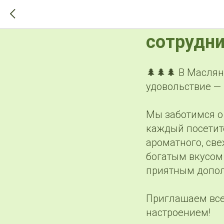
>-->
Мы забот
сотрудни
🌲🌲🌲 В Масля
удовольствие —
Мы заботимся о 
каждый посетит
ароматного, све
богатым вкусом
приятным допол
Приглашаем все
настроением!