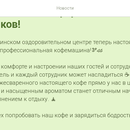
имся о комфорте наших г
Новости
ков!
нинском оздоровительном центре теперь наст
 профессиональная кофемашина!🫘🏎
комфорте и настроении наших гостей и сотруд
ель и каждый сотрудник может насладиться ☕
жесваренного настоящего кофе прямо у нас в ц
 и насыщенным ароматом станет отличным на
нением к отдыху. 🧘
х попробовать наш кофе и зарядиться бодрос