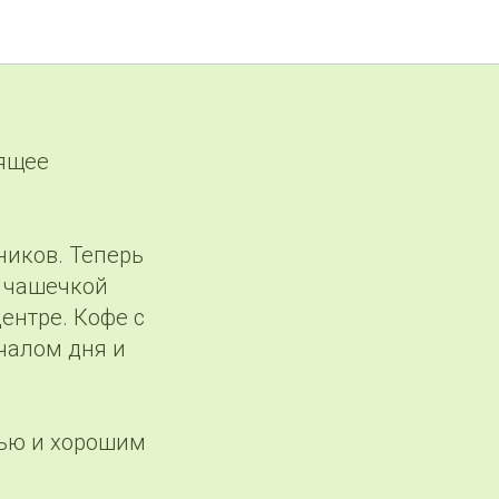
остей и
оящее
ников. Теперь
️ чашечкой
ентре. Кофе с
чалом дня и
тью и хорошим