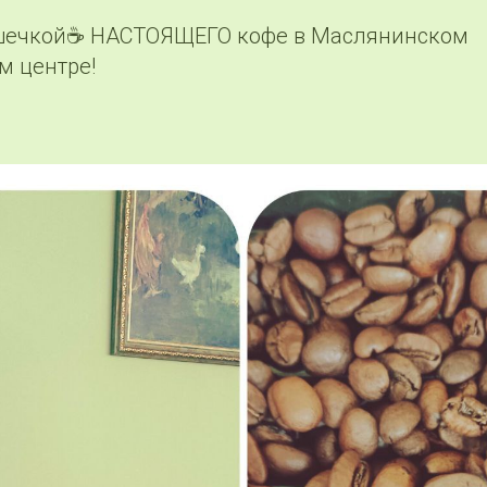
шечкой☕️ НАСТОЯЩЕГО кофе в Маслянинском
м центре!