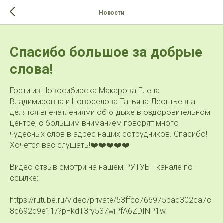
>-->
Новости
Спасибо большое за добрые
слова!
Гости из Новосибирска Макарова Елена
Владимировна и Новоселова Татьяна Леонтьевна
делятся впечатлениями об отдыхе в оздоровительном
центре, с большим вниманием говорят много
чудесных слов в адрес наших сотрудников. Спасибо!
Хочется вас слушать!❤️❤️❤️❤️❤️
Видео отзыв смотри на нашем РУТУБ - канале по
ссылке:
https://rutube.ru/video/private/53ffcc766975bad302ca7c
8c692d9e11/?p=kdT3ry537wiPfA6ZDINP1w