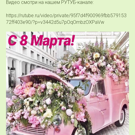
Видео смотри на нашем РУТУБ-канале:
https://rutube.ru/video/private/95f7d4f900969fbb579153
72ff403e90/?p=v3442d5u7pOqOmbzOXPaVw