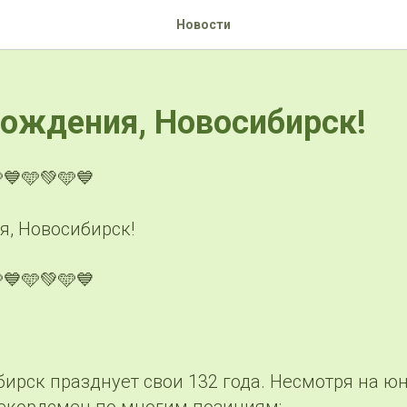
Новости
ождения, Новосибирск!
💙🩵💚🩵💙
я, Новосибирск!
💙🩵💚🩵💙
ирск празднует свои 132 года. Несмотря на ю