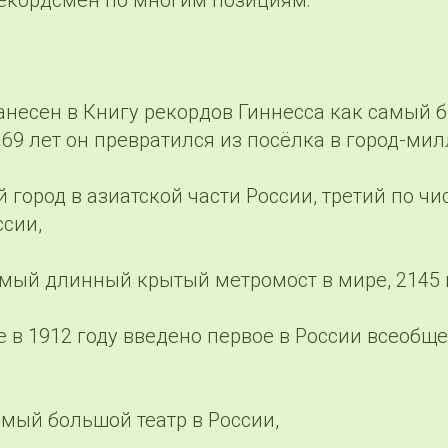
рекордсмен по многим позициям:
занесен в Книгу рекордов Гиннесса как самый
а 69 лет он превратился из посёлка в город-ми
 город в азиатской части России, третий по ч
ссии,
амый длинный крытый метромост в мире, 2145 
е в 1912 году введено первое в России всеобщ
амый большой театр в России,