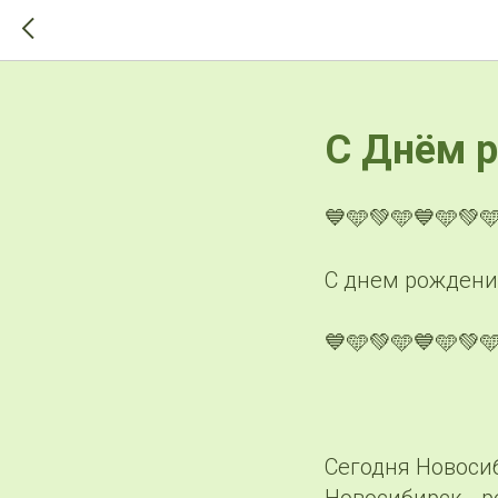
>-->
С Днём р
💙🩵💚🩵💙🩵💚
С днем рождени
💙🩵💚🩵💙🩵💚
Сегодня Новосиб