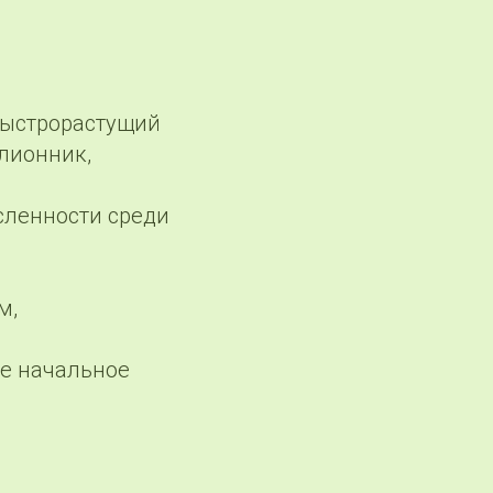
 быстрорастущий
ллионник,
исленности среди
м,
ее начальное