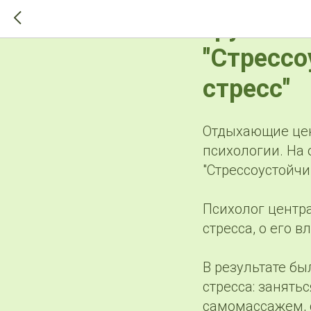
>-->
Группово
"Стрессо
стресс"
Отдыхающие цен
психологии. На
"Стрессоустойчи
Психолог центра
стресса, о его 
В результате бы
стресса: занять
самомассажем, 