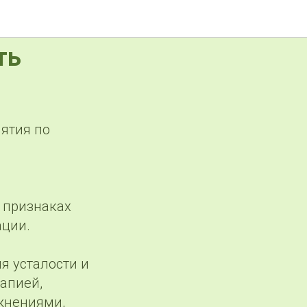
ть
ятия по
х признаках
ации.
я усталости и
рапией,
жнениями,