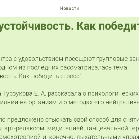
е занятие по психологии
Новости
устойчивость. Как победи
тра с удовольствием посещают групповые зан
 одном из последних рассматривалась тема
вость. Как победить стресс".
 Турзукова Е. А. рассказала о психологически
влиянии на организм и о методах его нейтрализ
ло предложено отыскать свой способ для сняти
ся арт-релаксом, медитацией, танцевальной те
смехотерпией и, конечно, дыхательными упра