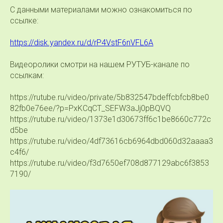
С данными материалами можно ознакомиться по
ссылке:
https://disk.yandex.ru/d/rP4VstF6nVFL6A
Видеоролики смотри на нашем РУТУБ-канале по
ссылкам:
https://rutube.ru/video/private/5b832547bdeffcbfcb8be0
82fb0e76ee/?p=PxKCqCT_SEFW3aJj0pBQVQ
https://rutube.ru/video/1373e1d30673ff6c1be8660c772c
d5be
https://rutube.ru/video/4df73616cb6964dbd060d32aaaa3
c4f6/
https://rutube.ru/video/f3d7650ef708d877129abc6f3853
7190/