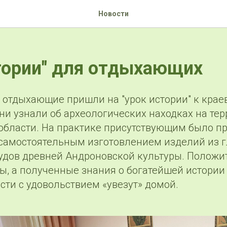
Новости
тории" для отдыхающих
з отдыхающие пришли на "урок истории" к кра
з они узнали об археологических находках на те
области. На практике присутствующим было п
 самостоятельным изготовлением изделий из 
удов древней Андроновской культуры. Полож
ы, а полученные знания о богатейшей истории
сти с удовольствием «увезут» домой.