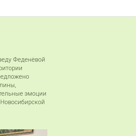
еведу Феденёвой
рритории
редложено
глины,
ительные эмоции
 Новосибирской