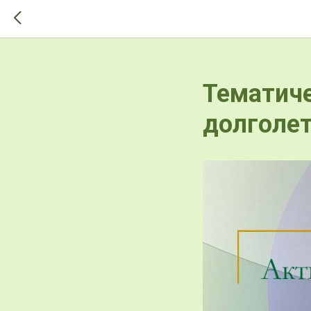
>-->
Тематиче
долголе