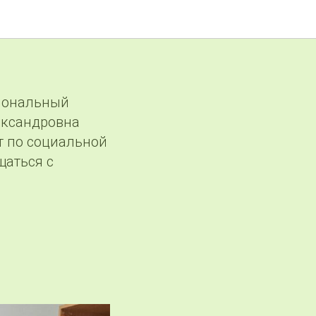
овня
сиональный
ександровна
т по социальной
щаться с