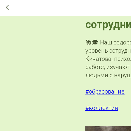
>-->
Повышен
сотрудни
📚🎓 Наш оздор
уровень сотрудн
Кичатова, психо
работе, изучают
людьми с наруше
#образование
#коллектив