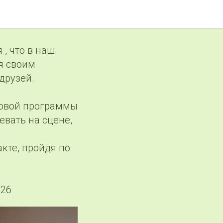
, что в наш
я своим
друзей.
говой программы
евать на сцене,
кте, пройдя по
d26