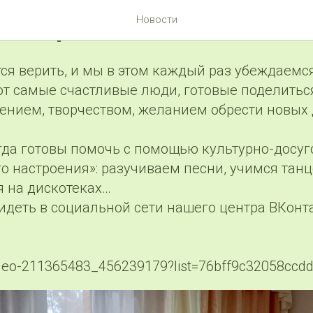
настроение - всегда!
Новости
ся верить, и мы в этом каждый раз убеждаемся 
т самые счастливые люди, готовые поделитьс
ением, творчеством, желанием обрести новых 
егда готовы помочь с помощью культурно-досу
о настроения»: разучиваем песни, учимся танц
 на дискотеках…
деть в социальной сети нашего центра ВКонта
video-211365483_456239179?list=76bff9c32058ccd