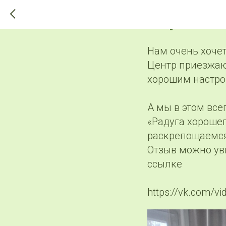
>-->
Хорошее 
Нам очень хочет
Центр приезжаю
хорошим настро
А мы в этом вс
«Радуга хорошег
раскрепощаемся
Отзыв можно уви
ссылке
https://vk.com/