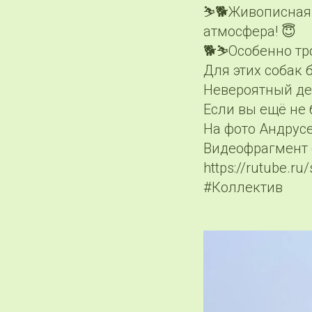
⛷️🐕Живописная 
атмосфера! 😇
🐕⛷️Особенно тр
Для этих собак б
Невероятный де
Если вы ещё не 
На фото Андрусе
Видеофрагмент 
https://rutube.r
#Коллектив