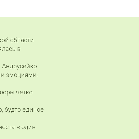
кой области
ялась в
, Андрусейко
ми эмоциями:
каюры чётко
, будто единое
места в один