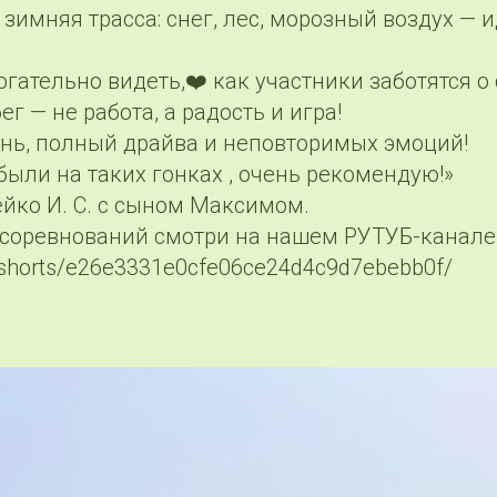
зимняя трасса: снег, лес, морозный воздух — 
огательно видеть,❤️ как участники заботятся о
ег — не работа, а радость и игра!
нь, полный драйва и неповторимых эмоций!
были на таких гонках , очень рекомендую!»
йко И. С. с сыном Максимом.
соревнований смотри на нашем РУТУБ-канале 
u/shorts/e26e3331e0cfe06ce24d4c9d7ebebb0f/