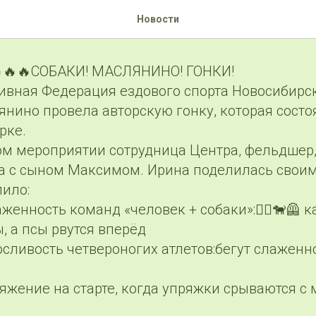
о: Собачьи гонки!
Новости
🔥🔥🔥СОБАКИ! МАСЛЯНИНО! ГОНКИ!
тивная Федерация ездового спорта Новосибирс
нино провела авторскую гонку, которая состо
рке.
ом мероприятии сотрудница Центра, фельдшер
а с сыном Максимом. Ирина поделилась свои
лило:
женность команд «человек + собаки»:🚶‍♀🐕‍🦺 
 а псы рвутся вперёд
сливость четвероногих атлетов:бегут слаженно
ряжение на старте, когда упряжки срываются с 