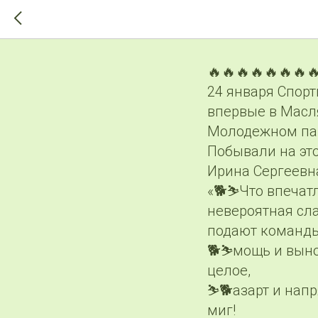
>-->
Маслянин
🔥🔥🔥🔥🔥🔥🔥
24 января Спор
впервые в Масля
Молодежном па
Побывали на эт
Ирина Сергеевн
«🐕⛷️Что впечат
невероятная сла
подают команды,
🐕⛷️мощь и выно
целое,
⛷️🐕азарт и нап
миг!