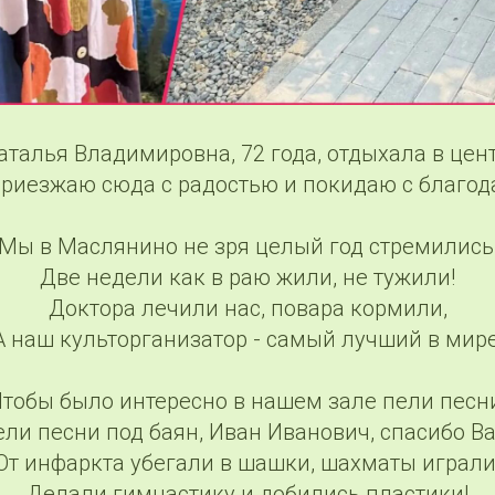
аталья Владимировна, 72 года, отдыхала в цен
Приезжаю сюда с радостью и покидаю с благод
Мы в Маслянино не зря целый год стремились
Две недели как в раю жили, не тужили!
Доктора лечили нас, повара кормили,
А наш культорганизатор - самый лучший в мире
тобы было интересно в нашем зале пели песн
ели песни под баян, Иван Иванович, спасибо Ва
От инфаркта убегали в шашки, шахматы играли
Делали гимнастику и добились пластики!