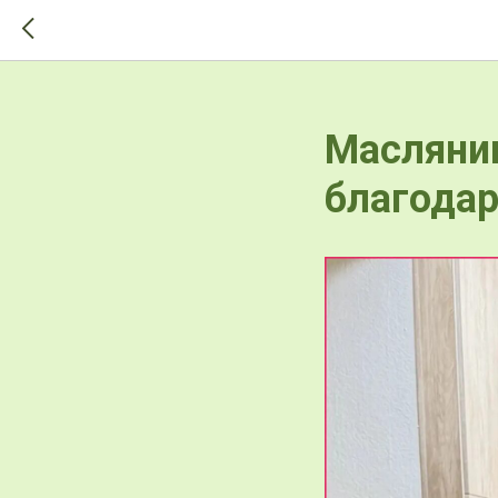
>-->
Маслянин
благода