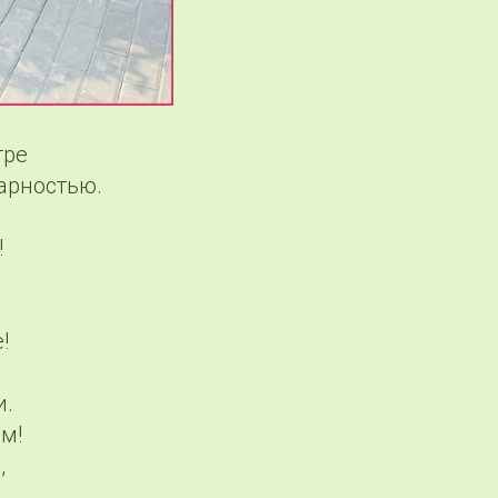
тре
арностью.
!
!
и.
м!
,