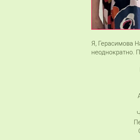
Я, Герасимова Н
неоднократно. 
Ч
П