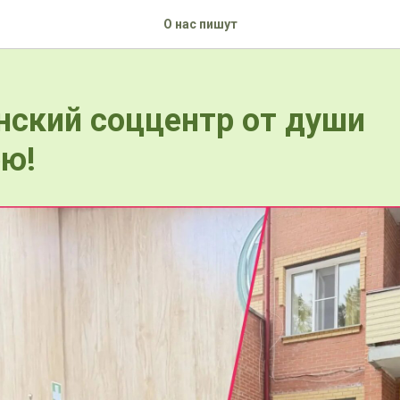
О нас пишут
ский соццентр от души
рю!