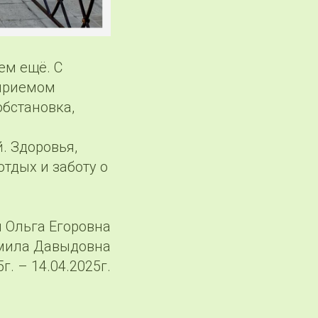
ем ещё. С
 приемом
обстановка,
. Здоровья,
тдых и заботу о
 Ольга Егоровна
мила Давыдовна
г. – 14.04.2025г.