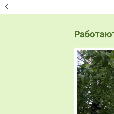
>-->
Работаю