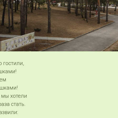
 гостили,
шками!
уем
ушками!
 мы хотели
аза стать.
азвили: