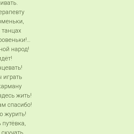
ивать.
ерапевту
оменьки,
 танцах
ровеньки!…
ной народ!
дёт!
нцевать!
ы играть
 карману
здесь жить!
ам спасибо!
о журить!
 путёвка,
скучать.