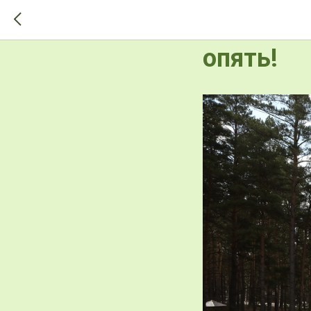
>-->
Обязател
опять!