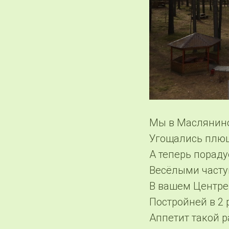
Мы в Маслянино
Угощались плю
А теперь порад
Весёлыми част
В вашем Центре
Постройней в 2 р
Аппетит такой р