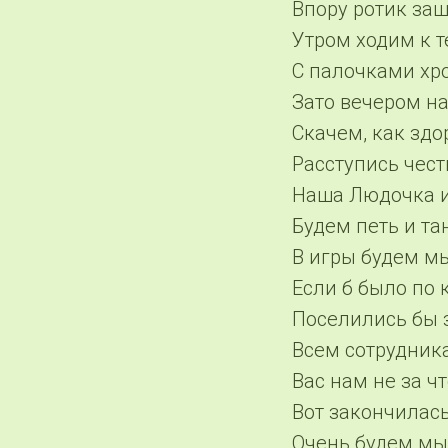
Впору ротик заш
Утром ходим к т
С палочками хр
Зато вечером на
Скачем, как здо
Расступись чест
Наша Людочка и
Будем петь и та
В игры будем м
Если б было по
Поселились бы 
Всем сотрудник
Вас нам не за чт
Вот закончилась
Очень будем мы 