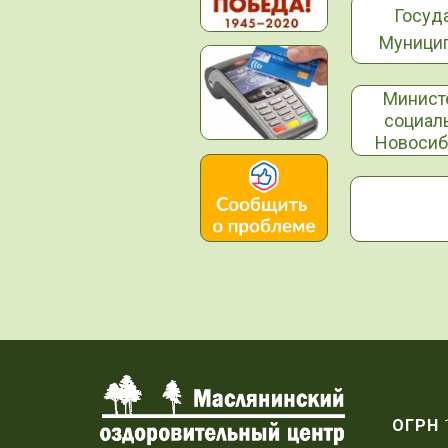
Госуд
Муницип
Минист
социал
Новосиб
ОГРН