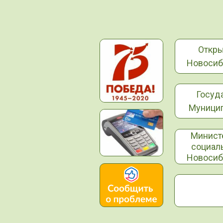
Откр
Новосиб
Госуд
Муницип
Минист
социал
Новосиб