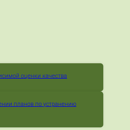
исимой оценки качества
ении планов по устранению