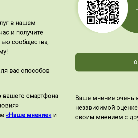
луг в нашем
ас и получите
тью сообщества,
му!
О
ля вас способов
ю вашего смартфона
Ваше мнение очень в
ловия»
независимой оценке
ие
«Наше мнение»
и
своим мнением с др
слуг.