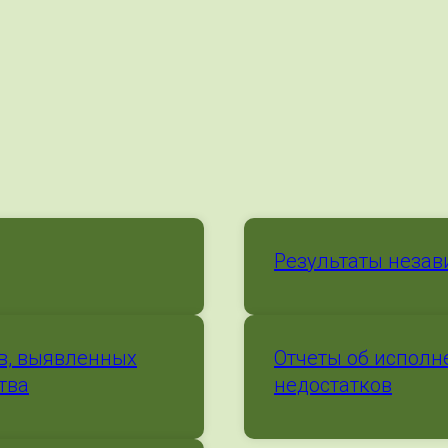
Результаты незав
в, выявленных
Отчеты об исполн
тва
недостатков