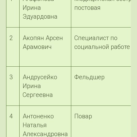
Ирина
постовая
Эдуардовна
2
Акопян Арсен
Специалист по
Арамович
социальной работе
3
Андрусейко
Фельдшер
Ирина
Сергеевна
4
Антоненко
Повар
Наталья
Александровна