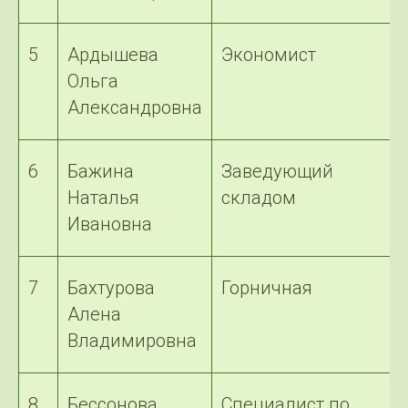
5
Ардышева
Экономист
Ольга
Александровна
6
Бажина
Заведующий
Наталья
складом
Ивановна
7
Бахтурова
Горничная
Алена
Владимировна
8
Бессонова
Специалист по