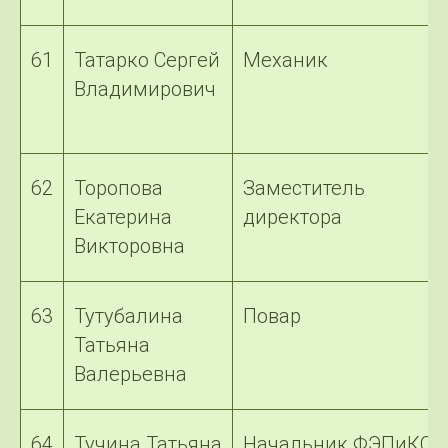
61
Татарко Сергей
Механик
Владимирович
62
Торопова
Заместитель
Екатерина
директора
Викторовна
63
Тутубалина
Повар
Татьяна
Валерьевна
64
Тучина Татьяна
Начальник ФЭПиКО