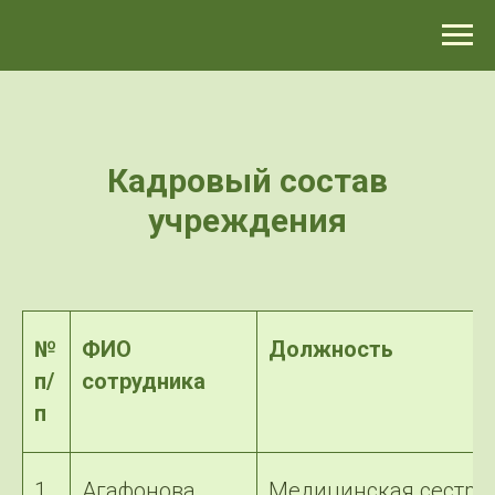
>-->
Кадровый состав
учреждения
№
ФИО
Должность
п/
сотрудника
п
1
Агафонова
Медицинская сестра