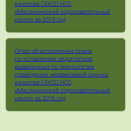
качества ГАУСО НСО
«Маслянинский оздоровительный
центр» за 2019 год
Отчет об исполнении плана
по устранению недостатков,
выявленных по результатам
проведения независимой оценки
качества ГАУСО НСО
«Маслянинский оздоровительный
центр» за 2016 год