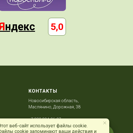
Я
ндекс
5,0
КОНТАКТЫ
Новосибирская область,
Маслянино, Дорожная, 38
+7 383 304-96-97
Этот веб-сайт использует файлы cookie.
Файлы cookie запоминают ваши действия и
centrmsl@nso.ru