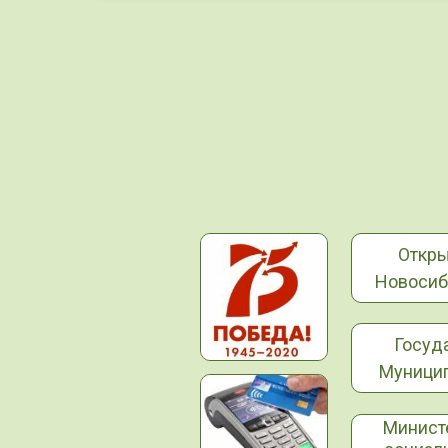
Откр
Новосиб
Госуд
Муницип
Минист