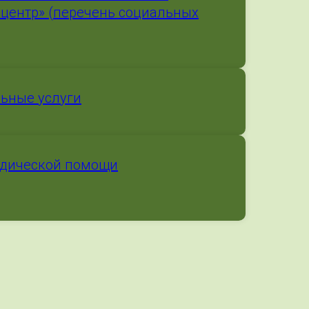
центр» (перечень социальных
ьные услуги
идической помощи