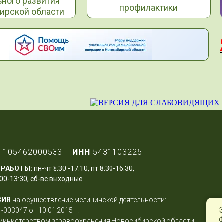
ьного развития
профилактики
ирской области
1105462000533
ИНН
5431103225
 РАБОТЫ:
пн-чт 8:30 -17:10, пт 8:30-16:30,
00-13:30, сб-вс выходные
ЗИЯ
на осуществление медицинской деятельности:
-003047 от 10.01.2015 г.
министерством здравоохранения Новосибирской области