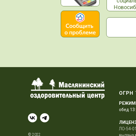
социал
Новосиб
ОГРН
РЕЖИМ
обед 13:
ЛИЦЕН
ЛО-54-01
© 2022
выдана 