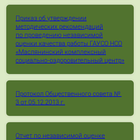
Приказ об утверждении
методических рекомендаций
по проведению независимой
оценки качества работы ГАУСО НСО
«Маслянинский комплексный
социально-оздоровительный центр»
Протокол Общественного совета №
3 от 05.12.2013 г.
Отчет по независимой оценке