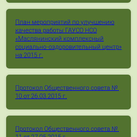
План мероприятий по улучшению
качества работы ГАУСО НСО
«Маслянинский комплексный
социально-оздоровительный центр»
на 2015 г.
Протокол Общественного совета №
10 от 26.03.2015 г.
Протокол Общественного совета №