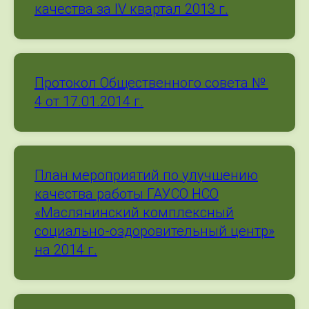
качества за IV квартал 2013 г.
Протокол Общественного совета №
4 от 17.01.2014 г.
План мероприятий по улучшению
качества работы ГАУСО НСО
«Маслянинский комплексный
социально-оздоровительный центр»
на 2014 г.