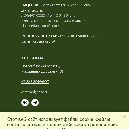
ЛИЦЕНЗИЯ
на осуществление медицинской
деятельности:
ЛО-54-01-003047 от 10.01.2015 г.
выдана министерством здравоохранения
Новосибирской области
СПОСОБЫ ОПЛАТЫ:
наличный и безналичный
расчет, оплата картой
КОНТАКТЫ
Новосибирская область,
Маслянино, Дорожная, 38
+7 383 304-96-97
centrmsl@nso.ru
Этот веб-сайт использует файлы cookie. Файлы
© 2022
cookie запоминают ваши действия и предпочтения
Разработка сайта