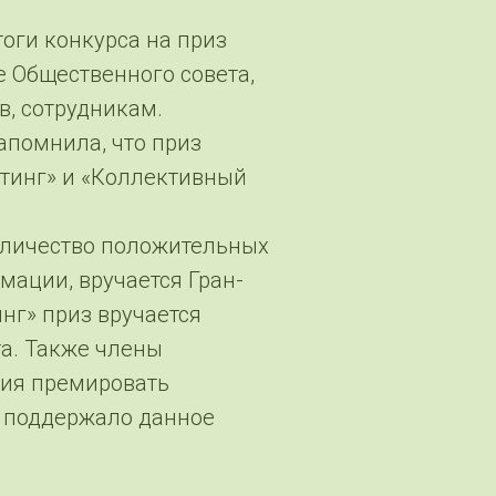
тоги конкурса на приз
 Общественного совета,
в, сотрудникам.
апомнила, что приз
тинг» и «Коллективный
оличество положительных
мации, вручается Гран-
нг» приз вручается
та. Также члены
ния премировать
я поддержало данное