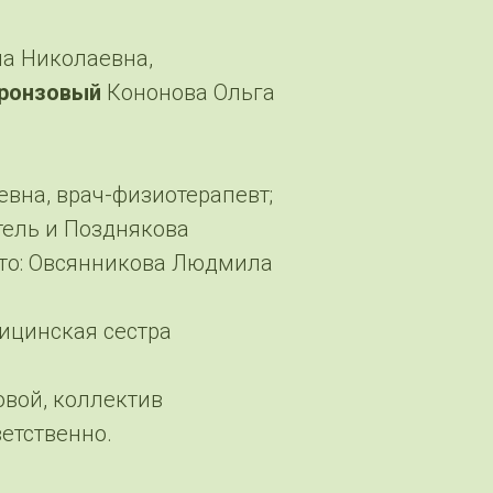
а Николаевна,
бронзовый
Кононова Ольга
вна, врач-физиотерапевт;
тель и Позднякова
сто: Овсянникова Людмила
ицинская сестра
овой, коллектив
етственно.