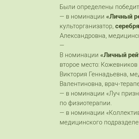
Были определены победите
— в номинации
«Личный ре
культорганизатор,
серебр
Александровна, медицинск
—
В номинации
«Личный рей
второе место: Кожевников
Виктория Геннадьевна, ме
Валентиновна, врач-терапе
— в номинации «Луч призн
по физиотерапии.
— в номинации «Коллектив
медицинского подразделен