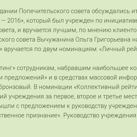
едании Попечительского совета обсуждались и
— 2016», который был учрежден по инициативе
овета, и вручается лучшим, по мнению клиенто
кого совета Вычужанина Ольга Григорьевна н
 вручается по двум номинациям: «Личный рей
тинг» сотрудникам, набравшим наибольшее к
 и предложений» и в средствах массовой инфор
, бронзовый. В номинации «Коллективный рейти
й учреждения за первое, второе и третье мес
вышли с предложением к руководству учрежде
ственное признание». Руководство учреждени