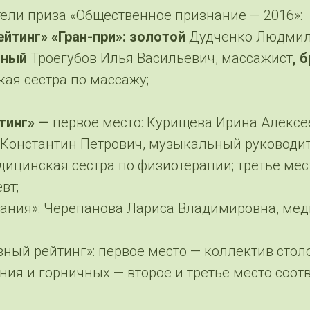
ли приза «Общественное признание — 2016»:
йтинг» «Гран-при»: золотой
Дудченко Людмил
яный
Троегубов Илья Васильевич, массажист
, 
ая сестра по массажу;
тинг» —
первое место: Курищева Ирина Алексее
 Константин Петрович, музыкальный руководи
дицинская сестра по физиотерапии; третье ме
вт;
ания»: Черепанова Лариса Владимировна, мед
ный рейтинг»: первое место — коллектив стол
ия и горничных — второе и третье место соотв