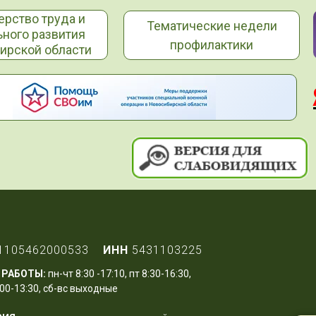
ерство труда и
Тематические недели
ьного развития
профилактики
ирской области
1105462000533
ИНН
5431103225
 РАБОТЫ:
пн-чт 8:30 -17:10, пт 8:30-16:30,
00-13:30, сб-вс выходные