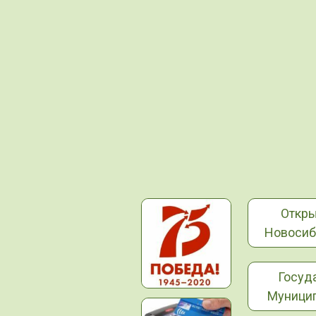
Откр
Новосиб
Госуд
Муницип