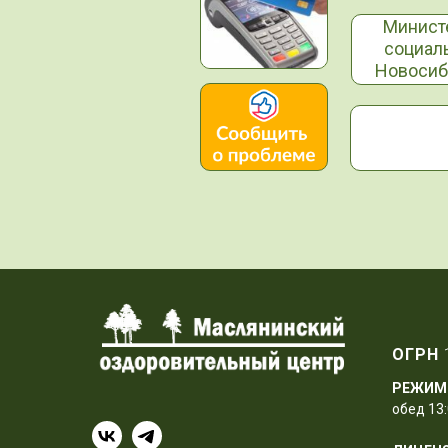
Минист
социал
Новосиб
ОГРН
РЕЖИМ
обед 13: