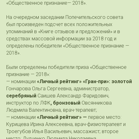
«Общественное признание— 2018».
На очередном заседании Попечительского совета
был произведен подсчет всех положительных
упоминаний в «Книге отзывов и предложений» и в
средствах массовой информации за 2018 год и
определены победители «Общественное признание —
2018».
Были определены победители приза «Общественное
признание — 2018»:
— номинации
«Личный рейтинг» «Гран-при»: золотой
Гончарова Ольга Сергеевна, администратор,
серебряный
Саишев Александр Фаридович,
инструктор по ЛФК
, бронзовый
Овсянникова
Людмила Валентиновна, врач-терапевт;
— номинации
«Личный рейтинг» —
первое место:
Курищева Ирина Алексеевна, врач-физиотерапевт и
Троегубов Илья Васильевич, массажист; второе
место: Дудченко Людмила Николаевна,