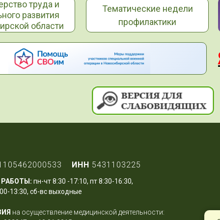
ерство труда и
Тематические недели
ьного развития
профилактики
ирской области
1105462000533
ИНН
5431103225
 РАБОТЫ:
пн-чт 8:30 -17:10, пт 8:30-16:30,
00-13:30, сб-вс выходные
ЗИЯ
на осуществление медицинской деятельности: