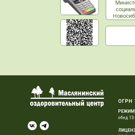
Минист
социал
Новосиб
ОГРН
РЕЖИМ
обед 13:
ЛИЦЕН