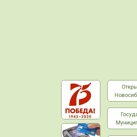
Откр
Новосиб
Госуд
Муницип