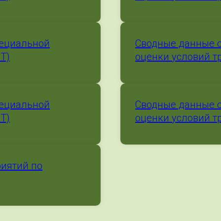
пециальной
Сводные данные о
УТ)
оценки условий тр
пециальной
Сводные данные о
УТ)
оценки условий тр
иятий по