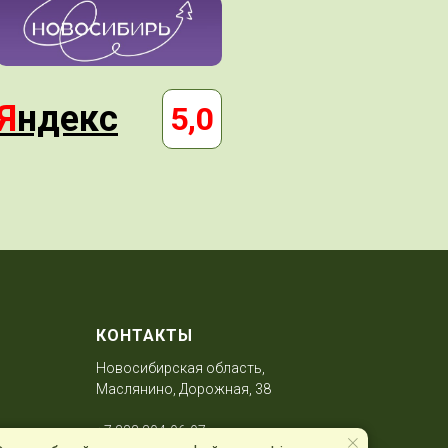
Я
ндекс
5,0
КОНТАКТЫ
Новосибирская область,
Маслянино, Дорожная, 38
+7 383 304-96-97